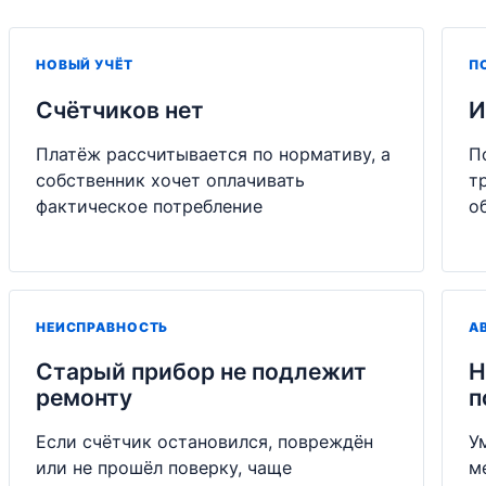
НОВЫЙ УЧЁТ
П
Счётчиков нет
И
Платёж рассчитывается по нормативу, а
П
собственник хочет оплачивать
т
фактическое потребление
о
НЕИСПРАВНОСТЬ
А
Старый прибор не подлежит
Н
ремонту
п
Если счётчик остановился, повреждён
У
или не прошёл поверку, чаще
м