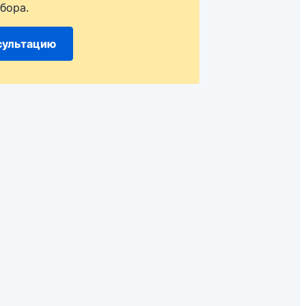
бора.
сультацию