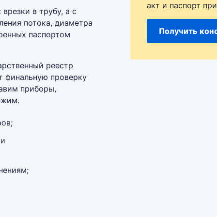
акт и паспорт при
врезки в трубу, а с
ления потока, диаметра
Получить кон
тренных паспортом
арственный реестр
ёт финальную проверку
тавим приборы,
ежим.
ов;
 и
нениям;