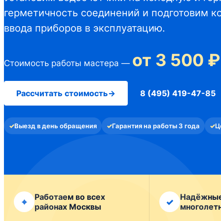
герметичность соединений и подготовим к
ввода приборов в эксплуатацию.
от 3 500 ₽
Стоимость работы мастера —
Рассчитать стоимость
→
8 (495) 419-47-85
Выезд в день обращения
Гарантия на работы 3 года
Ц
Работаем во всех
Надёжные
⌖
✓
районах Москвы
многолет