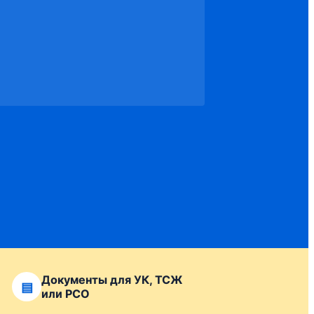
Документы для УК, ТСЖ
▤
или РСО