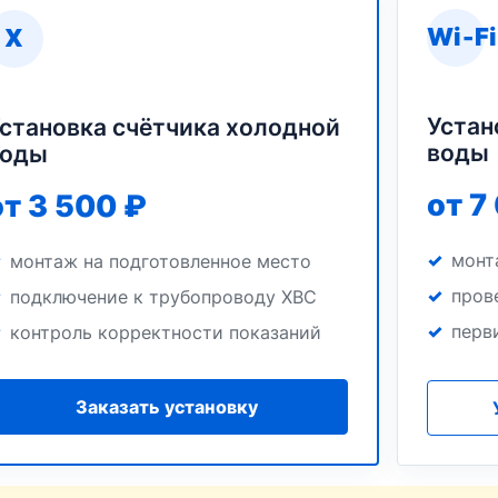
Wi‑Fi
Х
Устан
становка счётчика холодной
воды
воды
от 7
от 3 500 ₽
монт
монтаж на подготовленное место
пров
подключение к трубопроводу ХВС
перв
контроль корректности показаний
Заказать установку