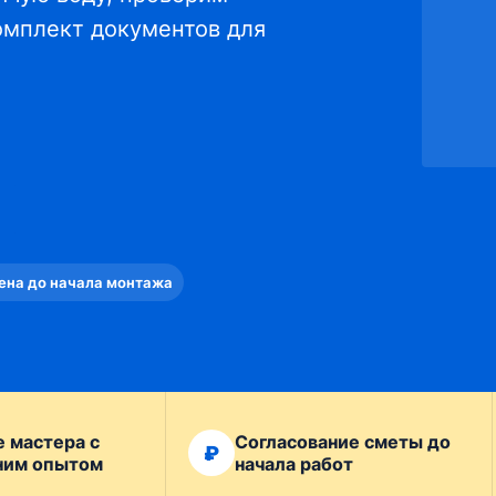
омплект документов для
ена до начала монтажа
 мастера с
Согласование сметы до
₽
ним опытом
начала работ