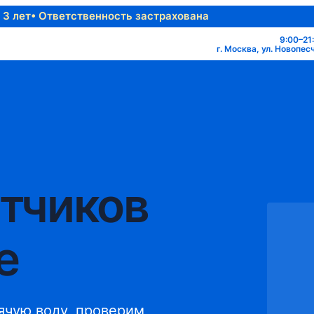
 3 лет
• Ответственность застрахована
9:00–21
г. Москва, ул. Новопесча
ётчиков
е
ячую воду, проверим