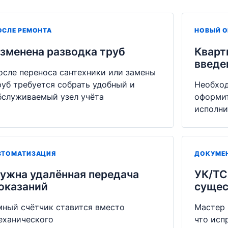
ОСЛЕ РЕМОНТА
НОВЫЙ О
зменена разводка труб
Кварт
введе
осле переноса сантехники или замены
руб требуется собрать удобный и
Необход
бслуживаемый узел учёта
оформит
исполни
ВТОМАТИЗАЦИЯ
ДОКУМЕ
ужна удалённая передача
УК/ТС
оказаний
сущес
мный счётчик ставится вместо
Мастер 
еханического
что исп